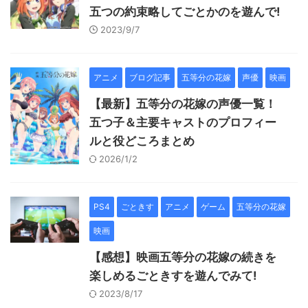
五つの約束略してごとかのを遊んで!
2023/9/7
アニメ
ブログ記事
五等分の花嫁
声優
映画
【最新】五等分の花嫁の声優一覧！
五つ子＆主要キャストのプロフィー
ルと役どころまとめ
2026/1/2
PS4
ごときす
アニメ
ゲーム
五等分の花嫁
映画
【感想】映画五等分の花嫁の続きを
楽しめるごときすを遊んでみて!
2023/8/17