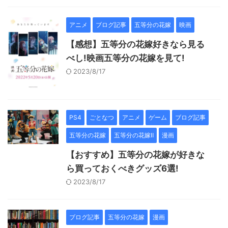
アニメ
ブログ記事
五等分の花嫁
映画
【感想】五等分の花嫁好きなら見る
べし!映画五等分の花嫁を見て!
2023/8/17
PS4
ごとなつ
アニメ
ゲーム
ブログ記事
五等分の花嫁
五等分の花嫁Ⅱ
漫画
【おすすめ】五等分の花嫁が好きな
ら買っておくべきグッズ6選!
2023/8/17
ブログ記事
五等分の花嫁
漫画