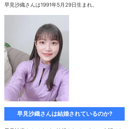
早見沙織さんは1991年5月29日生まれ。
早見沙織さんは結婚されているのか?