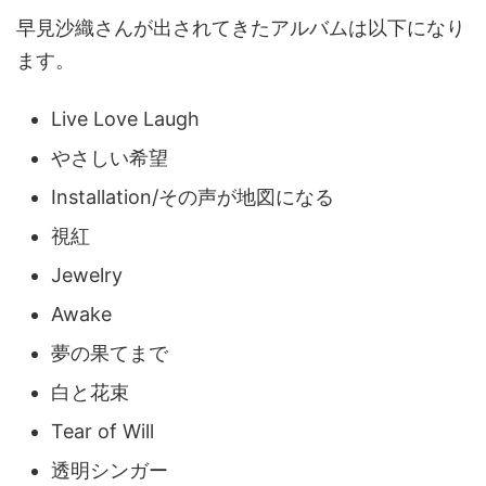
早見沙織さんが出されてきたアルバムは以下になり
ます。
Live Love Laugh
やさしい希望
Installation/その声が地図になる
視紅
Jewelry
Awake
夢の果てまで
白と花束
Tear of Will
透明シンガー