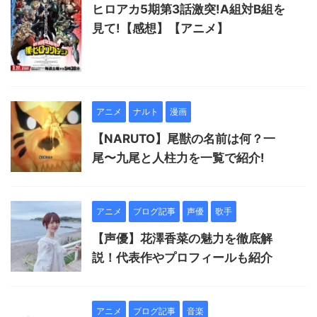
ヒロアカ5期第3話激突!A組対B組を
見て!【感想】【アニメ】
アニメ
ナルト
漫画
【NARUTO】尾獣の名前は何？一
尾〜九尾と人柱力を一覧で紹介!
アニメ
ブログ記事
声優
歌手
【声優】花澤香菜の魅力を徹底解
説！代表作やプロフィールも紹介
アニメ
ブログ記事
音楽