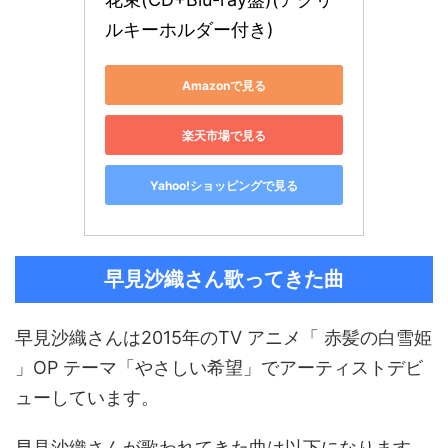
ルキーホルダー付き)
Amazonで見る
楽天市場で見る
Yahoo!ショッピングで見る
早見沙織さん歌ってきた曲
早見沙織さんは2015年のTV アニメ「 赤髪の白雪姫
」OP テーマ「やさしい希望」でアーティストデビ
ューしています。
早見沙織さんが歌われてきた曲は以下になります。