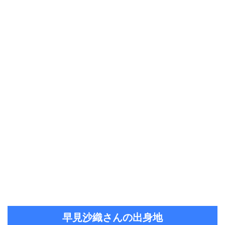
早見沙織さんの出身地