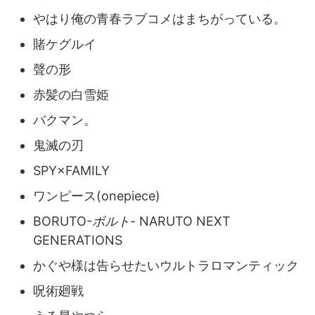
やはり俺の青春ラブコメはまちがっている。
賭ケグルイ
聲の形
赤髪の白雪姫
バクマン。
鬼滅の刃
SPY×FAMILY
ワンピース(onepiece)
BORUTO-
ボルト
- NARUTO NEXT
GENERATIONS
かぐや様は告らせたいウルトラロマンティック
呪術廻戦