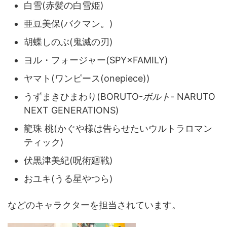
白雪(赤髪の白雪姫)
亜豆美保(バクマン。)
胡蝶しのぶ(鬼滅の刃)
ヨル・フォージャー(SPY×FAMILY)
ヤマト(ワンピース(onepiece))
うずまきひまわり(BORUTO-
ボルト
- NARUTO
NEXT GENERATIONS)
龍珠 桃(かぐや様は告らせたいウルトラロマン
ティック)
伏黒津美紀(呪術廻戦)
おユキ(うる星やつら)
などのキャラクターを担当されています。