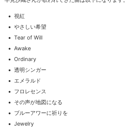
視紅
やさしい希望
Tear of Will
Awake
Ordinary
透明シンガー
エメラルド
フロレセンス
その声が地図になる
ブルーアワーに祈りを
Jewelry