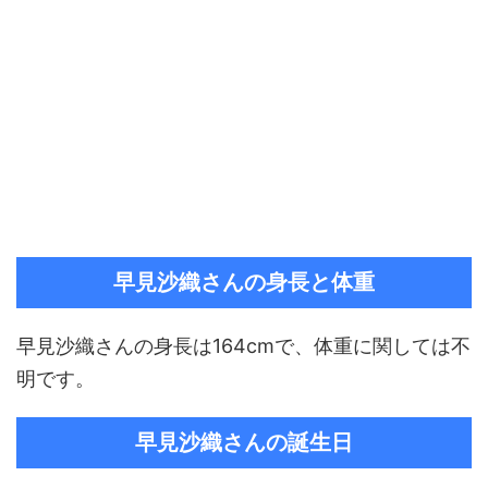
早見沙織さんの身長と体重
早見沙織さんの身長は164cmで、体重に関しては不
明です。
早見沙織さんの誕生日