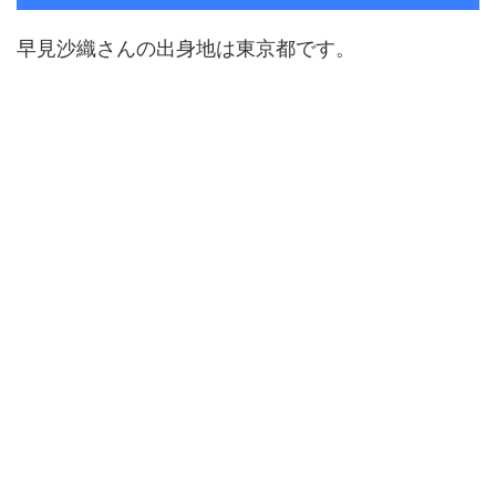
早見沙織さんの出身地は東京都です。