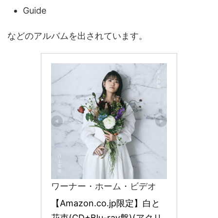
Guide
などのアルバムを出されています。
ワーナー・ホーム・ビデオ
【Amazon.co.jp限定】白と
花束(CD+Blu-ray盤)(アクリ