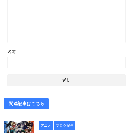
名前
関連記事はこちら
アニメ
ブログ記事