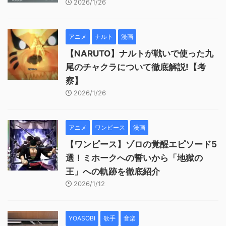
2026/1/26
アニメ
ナルト
漫画
【NARUTO】ナルトが戦いで使った九
尾のチャクラについて徹底解説!【考
察】
2026/1/26
アニメ
ワンピース
漫画
【ワンピース】ゾロの覚醒エピソード5
選！ミホークへの誓いから「地獄の
王」への軌跡を徹底紹介
2026/1/12
YOASOBI
歌手
音楽