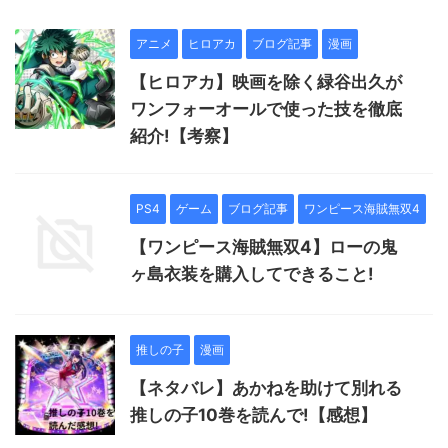
アニメ
ヒロアカ
ブログ記事
漫画
【ヒロアカ】映画を除く緑谷出久が
ワンフォーオールで使った技を徹底
紹介!【考察】
PS4
ゲーム
ブログ記事
ワンピース海賊無双4
【ワンピース海賊無双4】ローの鬼
ヶ島衣装を購入してできること!
推しの子
漫画
【ネタバレ】あかねを助けて別れる
推しの子10巻を読んで!【感想】