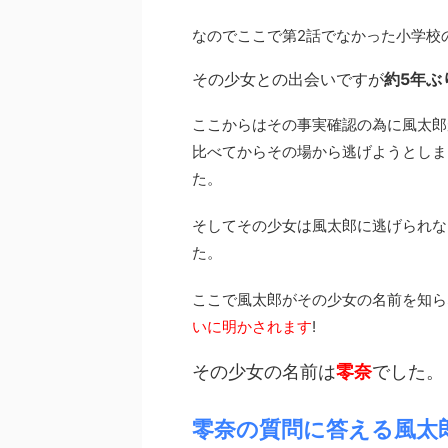
なのでここで第2話でなかった小学校
その少女との出会いですが
約5年ぶ
ここからはその事実確認の為に風太郎
比べてからその場から逃げようとしま
た。
そしてその少女は風太郎に逃げられな
た。
ここで風太郎がその少女の名前を知ら
いに明かされます
!
その少女の名前は
零奈
でした。
零奈の質問に答える風太