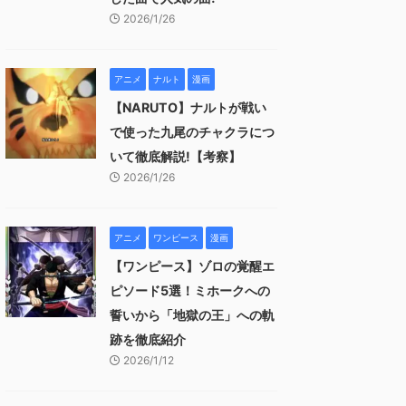
2026/1/26
アニメ
ナルト
漫画
【NARUTO】ナルトが戦い
で使った九尾のチャクラにつ
いて徹底解説!【考察】
2026/1/26
アニメ
ワンピース
漫画
【ワンピース】ゾロの覚醒エ
ピソード5選！ミホークへの
誓いから「地獄の王」への軌
跡を徹底紹介
2026/1/12