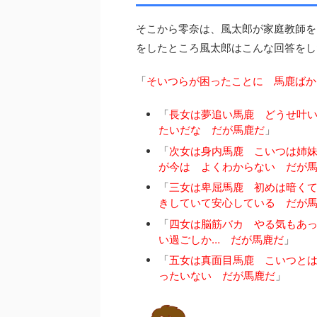
そこから零奈は、風太郎が家庭教師を
をしたところ風太郎はこんな回答をし
「
そいつらが困ったことに 馬鹿ばか
「
長女は夢追い馬鹿 どうせ叶
たいだな だが馬鹿だ
」
「
次女は身内馬鹿 こいつは姉
が今は よくわからない だが
「
三女は卑屈馬鹿 初めは暗く
きしていて安心している だが
「
四女は脳筋バカ やる気もあ
い過ごしか
…
だが馬鹿だ
」
「
五女は真面目馬鹿 こいつと
ったいない だが馬鹿だ
」