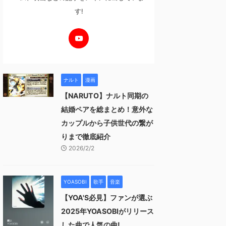
す!
ナルト
漫画
【NARUTO】ナルト同期の
結婚ペアを総まとめ！意外な
カップルから子供世代の繋が
りまで徹底紹介
2026/2/2
YOASOBI
歌手
音楽
【YOA'S必見】ファンが選ぶ
2025年YOASOBIがリリース
した曲で人気の曲!