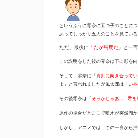
というふうに零奈に五つ子のことにつ
あってしっかり五人のことを見ている
ただ、最後に「
だが馬鹿だ
」と一言
この説明をした後の零奈は下に顔を向
そして、零奈に「
真剣に向き合ってい
よ
」と言われましたが風太郎は「
いや
その後零奈は「
そっかじゃあ
…
君を縛
原作の場合だとここで噴水が突然湖か
しかし、アニメでは、この一言から沖