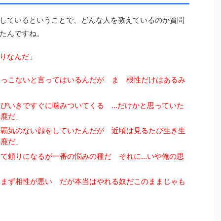
しているということで、どんな人を教えているのか質問
たんですね。
りなんだ
」
いっこないと言ってはいるんだが ま 根性だけはあるみ
妹びいきですぐに噛みついてくる
…
だけかと思っていた
馬鹿だ
」
て覇気のない顔をしていたんだが 近頃は見るたび生き生
馬鹿だ
」
って頼りになるが一番の悩みの種だ それに
…
いや俺の思
はまず相性が悪い だが本当はやれる奴だこのままじゃも