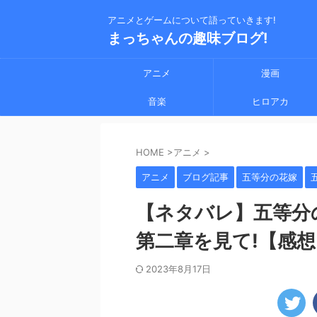
アニメとゲームについて語っていきます!
まっちゃんの趣味ブログ!
アニメ
漫画
音楽
ヒロアカ
HOME
>
アニメ
>
アニメ
ブログ記事
五等分の花嫁
【ネタバレ】五等分
第二章を見て!【感想
2023年8月17日