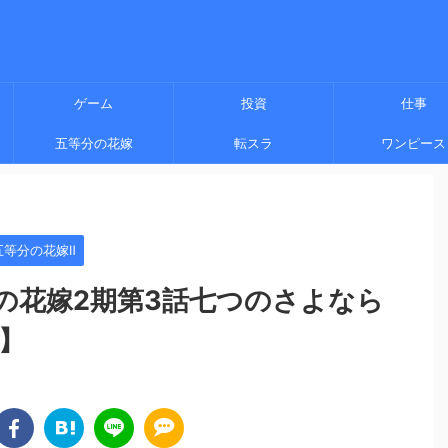
ゲーム
投資
仕事
五等分の花嫁
転スラ
ワンピース
五等分の花嫁Ⅱ
の花嫁2期第3話七つのさよなら
】