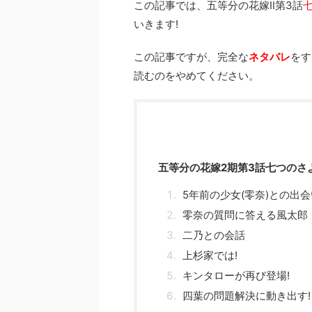
この記事では、五等分の花嫁Ⅱ第3話
いきます!
この記事ですが、完全な
ネタバレ
をす
読むのをやめてください。
五等分の花嫁2期第3話七つのさ
5年前の少女(零奈)との出会
零奈の質問に答える風太郎
二乃との会話
上杉家では!
キンタローが再び登場!
四葉の問題解決に動き出す!